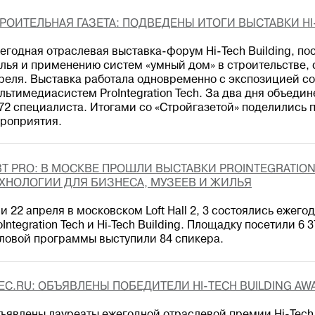
РОИТЕЛЬНАЯ ГАЗЕТА: ПОДВЕДЕНЫ ИТОГИ ВЫСТАВКИ HI-
егодная отраслевая выставка-форум Hi-Tech Building, 
лья и применению систем «умный дом» в строительстве, с
реля. Выставка работала одновременно с экспозицией с
льтимедиасистем ProIntegration Tech. За два дня объеди
72 специалиста. Итогами со «Стройгазетой» поделились 
роприятия.
BT PRO: В МОСКВЕ ПРОШЛИ ВЫСТАВКИ PROINTEGRATION T
ХНОЛОГИИ ДЛЯ БИЗНЕСА, МУЗЕЕВ И ЖИЛЬЯ
 и 22 апреля в московском Loft Hall 2, 3 состоялись ежег
oIntegration Tech и Hi‑Tech Building. Площадку посетили 6
ловой программы выступили 84 спикера.
EC.RU: ОБЪЯВЛЕНЫ ПОБЕДИТЕЛИ HI-TECH BUILDING AW