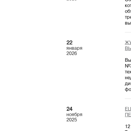
Об
ко
об
тр
вы
22
ЖУ
января
ВЫ
2026
Вы
№3
те
не
ди
фо
24
EL
ноября
ПЕ
2025
12