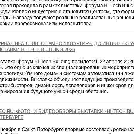
ъявлены лауреаты ежегодной отраслевой премии Hi-Tech B
торая проходила в рамках выставки-форума Hi-Tech Buildi
ъединяет всю индустрию и становится центром, где фор
енды. Награду получают реальные реализованные решения
сокий профессионализм исполнителей.
РНАЛ HEATCLUB: ОТ УМНОЙ КВАРТИРЫ ДО ИНТЕЛЛЕКТ
СТАВКИ HI-TECH BUILDING 2026
ставка-форум Hi-Tech Building пройдет 21-22 апреля 2026 
. Это одно из ключевых специализированных мероприят
хнологиям «Умного дома» и системам автоматизации в ж
движимости. Выставка объединяет ведущих производител
стрибьюторов, дизайнеров, девелоперов и инженеров дл
рмирования будущего умной среды обитания.
EC.RU: ФОТО- И ВИДЕООБЗОРЫ ВЫСТАВКИ «HI-TECH BUI
ТЕРБУРГЕ
 ноября в Санкт-Петербурге впервые состоялась региона