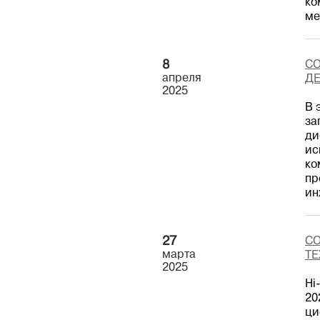
ко
ме
8
СО
апреля
ДЕ
2025
В 
за
ди
ис
ко
пр
ин
27
СО
марта
Т
2025
Hi
20
ци