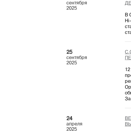
сентября
ДЕ
2025
В 
Hi
ст
ст
25
С.
сентября
ПЕ
2025
12
пр
ре
Ор
об
За
24
ВЕ
апреля
ВЫ
2025