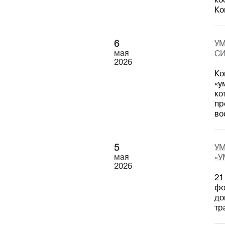
ко
Ко
6
У
мая
С
2026
Ко
«у
ко
пр
во
5
УМ
мая
«
2026
21
фо
до
тр