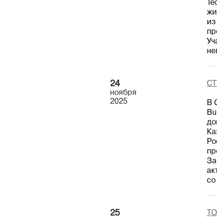
Te
жи
из
пр
Уч
не
24
СТ
ноября
2025
В 
Bu
до
Ка
Ро
пр
За
ак
со
25
ТО