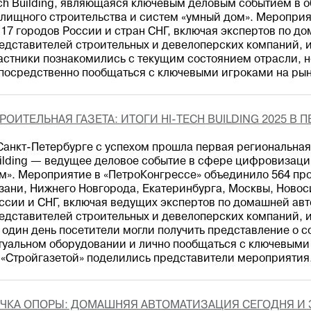
ch Building, являющаяся ключевым деловым событием в 
лищного строительства и систем «умный дом». Мероприя
 17 городов России и стран СНГ, включая экспертов по д
едставителей строительных и девелоперских компаний, 
астники познакомились с текущим состоянием отрасли,
посредственно пообщаться с ключевыми игроками на рын
РОИТЕЛЬНАЯ ГАЗЕТА: ИТОГИ HI-TECH BUILDING 2025 В 
Санкт-Петербурге с успехом прошла первая региональная
ilding — ведущее деловое событие в сфере цифровизаци
м». Мероприятие в «ПетроКонгрессе» объединило 564 пр
зани, Нижнего Новгорода, Екатеринбурга, Москвы, Новос
ссии и СНГ, включая ведущих экспертов по домашней ав
едставителей строительных и девелоперских компаний, 
 один день посетители могли получить представление о с
туальном оборудовании и лично пообщаться с ключевыми
 «Стройгазетой» поделились представители мероприятия
ЧКА ОПОРЫ: ДОМАШНЯЯ АВТОМАТИЗАЦИЯ СЕГОДНЯ И 