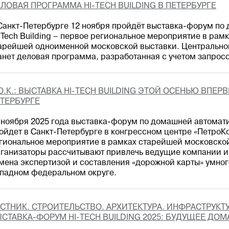
ЛОВАЯ ПРОГРАММА HI-TECH BUILDING В ПЕТЕРБУРГЕ
Санкт-Петербурге 12 ноября пройдёт выставка-форум по
-Tech Building – первое региональное мероприятие в рам
арейшей одноименной московской выставки. Центрально
анет деловая программа, разработанная с учетом запрос
О.К.: ВЫСТАВКА HI-TECH BUILDING ЭТОЙ ОСЕНЬЮ ВПЕР
ТЕРБУРГЕ
 ноября 2025 года выставка-форум по домашней автомати
ойдет в Санкт-Петербурге в конгрессном центре «ПетроКо
гиональное мероприятие в рамках старейшей московской 
ганизаторы рассчитывают привлечь ведущие компании и 
мена экспертизой и составления «дорожной карты» умног
падном федеральном округе.
СТНИК. СТРОИТЕЛЬСТВО. АРХИТЕКТУРА. ИНФРАСТРУКТ
СТАВКА-ФОРУМ HI-TECH BUILDING 2025: БУДУЩЕЕ Д