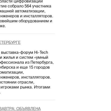
области цифровизации
тие собрало 564 участника
омашней автоматизации,
инженеров и инсталляторов.
 новейшим оборудованием и
ке.
ПЕТЕРБУРГЕ
 выставка-форум Hi-Tech
и жилья и систем «умный
офессионала из Петербурга,
ибирска и еще 15 городов
томатизации,
инженеров, инсталляторов.
остоянии отрасли,
 игроками рынка. Итогами
.
ЗАВТРА: ОБЪЯВЛЕНА