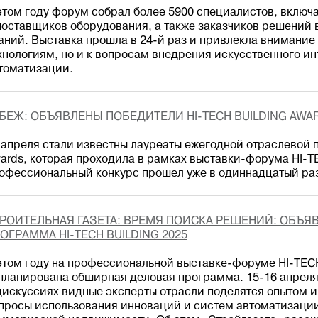
этом году форум собрал более 5900 специалистов, вклю
поставщиков оборудования, а также заказчиков решений 
аний. Выставка прошла в 24-й раз и привлекла внимание
хнологиям, но и к вопросам внедрения искусственного ин
томатизации.
БЕЖ: ОБЪЯВЛЕНЫ ПОБЕДИТЕЛИ HI-TECH BUILDING AWAR
 апреля стали известны лауреаты ежегодной отраслевой п
ards, которая проходила в рамках выставки-форума HI-T
офессиональный конкурс прошел уже в одиннадцатый ра
РОИТЕЛЬНАЯ ГАЗЕТА: ВРЕМЯ ПОИСКА РЕШЕНИЙ: ОБЪЯ
ОГРАММА HI-TECH BUILDING 2025
этом году на профессиональной выставке-форуме HI-TEC
планирована обширная деловая программа. 15-16 апреля
дискуссиях видные эксперты отрасли поделятся опытом и
просы использования инноваций и систем автоматизации