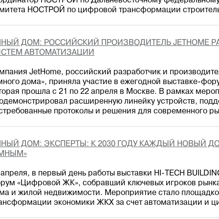
ординатор НОСТРОЙ по Дальневосточному федеральному 
митета НОСТРОЙ по цифровой трансформации строитель
МНЫЙ ДОМ: РОССИЙСКИЙ ПРОИЗВОДИТЕЛЬ JETHOME 
ИСТЕМ АВТОМАТИЗАЦИИ
мпания JetHome, российский разработчик и производите
много дома», приняла участие в ежегодной выставке-фор
торая прошла с 21 по 22 апреля в Москве. В рамках меро
одемонстрировал расширенную линейку устройств, по
стребованные протоколы и решения для современного р
НЫЙ ДОМ: ЭКСПЕРТЫ: К 2030 ГОДУ КАЖДЫЙ НОВЫЙ Д
УМНЫМ»
 апреля, в первый день работы выставки HI-TECH BUILDIN
рум «Цифровой ЖК», собравший ключевых игроков рынка
ма и жилой недвижимости. Мероприятие стало площадко
ансформации экономики ЖКХ за счет автоматизации и ц