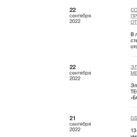
22
СО
сентября
ПР
2022
О
В 
ст
от
22
ЭЛ
сентября
МЕ
2022
Эл
TE
«Б
21
GS
сентября
2022
13