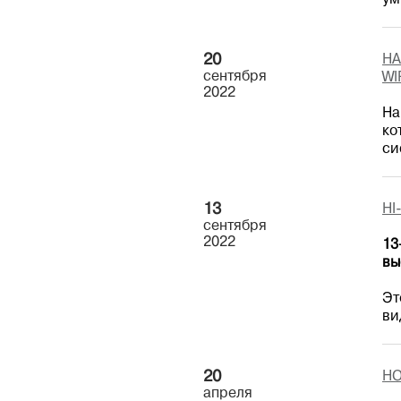
ум
20
НА
сентября
WI
2022
На
ко
си
13
HI
сентября
2022
13
вы
Эт
ви
20
НО
апреля