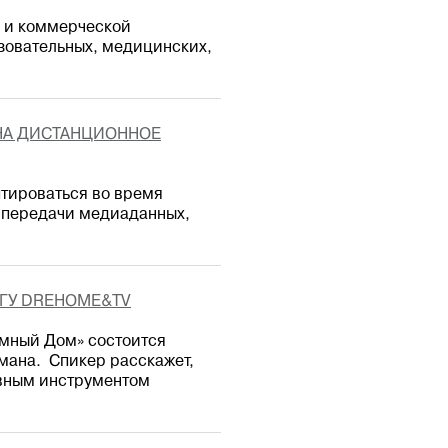
й и коммерческой
азовательных, медицинских,
 НА ДИСТАНЦИОННОЕ
птироваться во время
у передачи медиаданных,
УГУ DREHOME&TV
Умный Дом» состоится
мана. Спикер расскажет,
вным инструментом