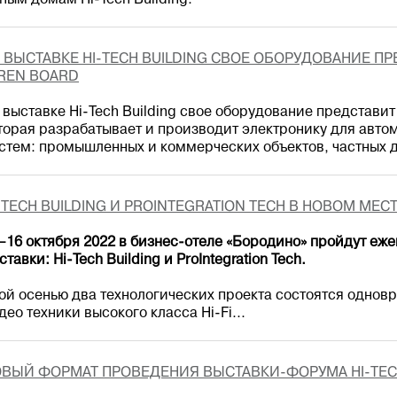
ным домам Hi-Tech Building.
 ВЫСТАВКЕ HI-TECH BUILDING СВОЕ ОБОРУДОВАНИЕ П
REN BOARD
 выставке Hi-Tech Building свое оборудование представит
торая разрабатывает и производит электронику для авт
стем: промышленных и коммерческих объектов, частных д
-TECH BUILDING И PROINTEGRATION TECH В НОВОМ МЕС
–16 октября 2022 в бизнес-отеле «Бородино» пройдут е
ставки: Hi-Tech Building и ProIntegration Tech.
ой осенью два технологических проекта состоятся однов
део техники высокого класса Hi-Fi...
ВЫЙ ФОРМАТ ПРОВЕДЕНИЯ ВЫСТАВКИ-ФОРУМА HI-TECH