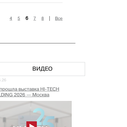
4
5
6
7
8
|
Все
ВИДЕО
6.26
 прошла выставка HI-TECH
LDING 2026 — Москва