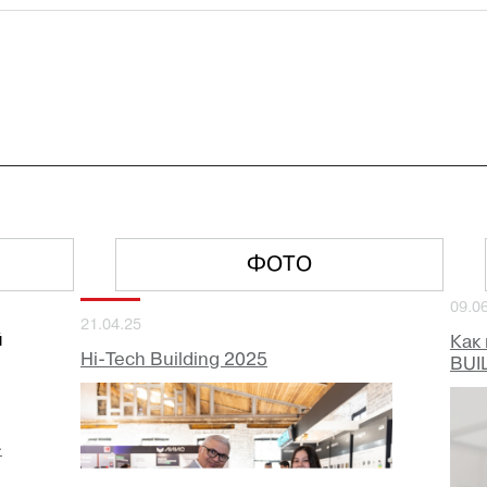
ФОТО
09.0
21.04.25
й
Как
Hi-Tech Building 2025
BUI
-