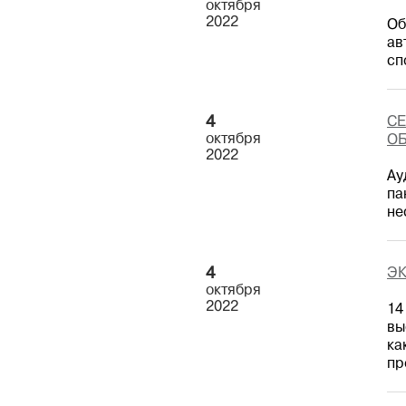
октября
2022
Об
ав
сп
4
СЕ
октября
О
2022
Ау
па
не
4
ЭК
октября
2022
14
вы
ка
пр