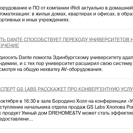
орудование и ПО от компании iRidi актуально в домашне
томатизации: в жилых домах, квартирах и офисах, в обр
ортивных и иных учреждениях.
ТЬ DANTE СПОСОБСТВУЕТ ПЕРЕХОДУ УНИВЕРСИТЕТОВ
БУЧЕНИЕ
диосеть Dante помогла Эдинбургскому университету ада
ндемии, и с тех пор университет расширил свою систем
смотря на общую нехватку AV-оборудования.
СПЕРТ GS LABS РАССКАЖЕТ ПРО КОНВЕРГЕНТНУЮ УСЛ
 октября в 16:30 в зале Бородино Холл на конференции «
ступление начальника отдела продаж GS Labs Хлопова Ро
к продукт Умный дом DREHOME&TV может стать эффекти
едоставлени...