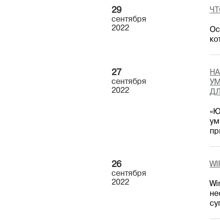
29
ЧТ
сентября
2022
Ос
ко
27
НА
сентября
УМ
2022
ДЛ
«Ю
ум
пр
26
WI
сентября
2022
Wi
не
су