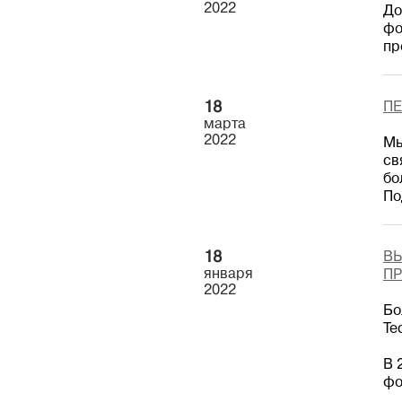
2022
До
фо
пр
18
ПЕ
марта
2022
Мы
св
бо
По
18
ВЫ
января
ПР
2022
Бо
Te
В 
фо