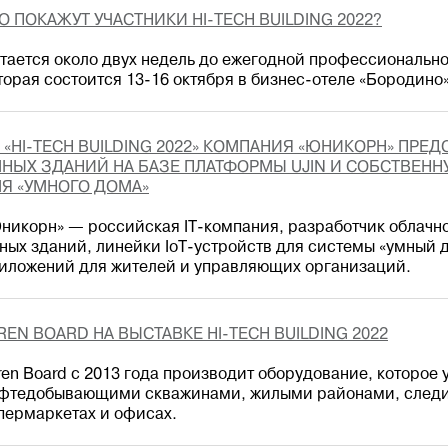
О ПОКАЖУТ УЧАСТНИКИ HI-TECH BUILDING 2022?
тается около двух недель до ежегодной профессиональной
торая состоится 13-16 октября в бизнес-отеле «Бородино»
 «HI-TECH BUILDING 2022» КОМПАНИЯ «ЮНИКОРН» ПРЕ
НЫХ ЗДАНИЙ НА БАЗЕ ПЛАТФОРМЫ UJIN И СОБСТВЕНН
Я «УМНОГО ДОМА»
никорн» — российская IT-компания, разработчик облачно
ных зданий, линейки IoT-устройств для системы «умный 
иложений для жителей и управляющих организаций.
REN BOARD НА ВЫСТАВКЕ HI-TECH BUILDING 2022
ren Board c 2013 года производит оборудование, которое 
фтедобывающими скважинами, жилыми районами, следи
пермаркетах и офисах.