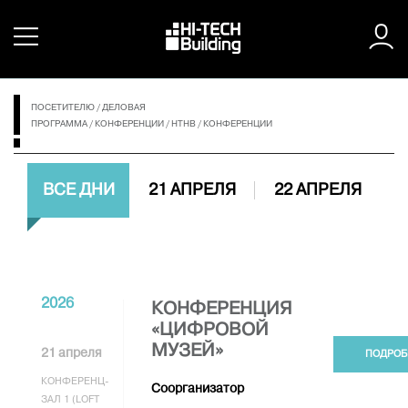
ПОСЕТИТЕЛЮ
/
ДЕЛОВАЯ
ПРОГРАММА
/
КОНФЕРЕНЦИИ
/
HTHB
/
КОНФЕРЕНЦИИ
ВСЕ ДНИ
21 АПРЕЛЯ
22 АПРЕЛЯ
2026
КОНФЕРЕНЦИЯ
«ЦИФРОВОЙ
МУЗЕЙ»
21 апреля
ПОДРОБ
КОНФЕРЕНЦ-
Соорганизатор
ЗАЛ 1 (LOFT