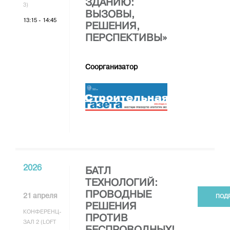
ЗДАНИЮ:
3)
ВЫЗОВЫ,
13:15 - 14:45
РЕШЕНИЯ,
ПЕРСПЕКТИВЫ»
Соорганизатор
2026
БАТЛ
ТЕХНОЛОГИЙ:
ПРОВОДНЫЕ
21 апреля
ПОД
РЕШЕНИЯ
КОНФЕРЕНЦ-
ПРОТИВ
ЗАЛ 2 (LOFT