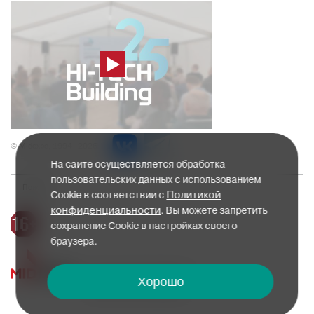
© Midexpo, 1994—2026
На сайте осуществляется обработка
пользовательских данных с использованием
Политикой
Cookie в соответствии с
конфиденциальности
. Вы можете запретить
сохранение Cookie в настройках своего
браузера.
Политика конфиденциальности
Хорошо
Пользовательское соглашение
Согласие на инфосообщения