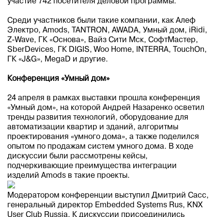
участие 742 посетителя деловой программы.
Среди участников были такие компании, как Алеф
Электро, Amods, TANTRON, AWADA, Умный дом, iRidi,
Z-Wave, ГК «Основа», Вайз Сити Мск, СофтМастер,
SberDevices, ГК DIGIS, Woo Home, INTERRA, TouchOn,
ГК «J&G», MegaD и другие.
Конференция «Умный дом»
24 апреля в рамках выставки прошла конференция
«Умный дом», на которой Андрей Назаренко осветил
тренды развития технологий, оборудование для
автоматизации квартир и зданий, алгоритмы
проектирования «умного дома», а также поделился
опытом по продажам систем умного дома. В ходе
дискуссии были рассмотрены кейсы,
подчеркивающие преимущества интеграции
изделий Amods в такие проекты.
Модератором конференции выступил Дмитрий Сасс,
генеральный директор Embedded Systems Rus, KNX
User Club Russia. К дискуссии присоединились