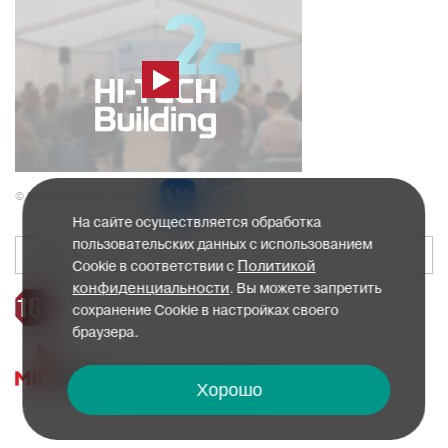
© Midexpo, 1994—2026
На сайте осуществляется обработка
пользовательских данных с использованием
Политикой
Cookie в соответствии с
конфиденциальности
. Вы можете запретить
сохранение Cookie в настройках своего
браузера.
Политика конфиденциальности
Хорошо
Пользовательское соглашение
Согласие на инфосообщения