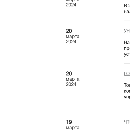
марта
2024
В 
на
20
УН
марта
2024
На
пр
ус
20
ГО
марта
2024
To
ко
уп
19
ЧТ
марта