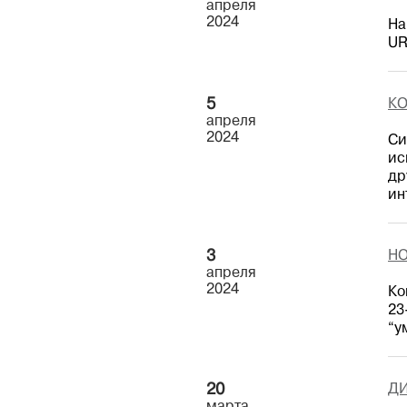
апреля
2024
На
UR
5
КО
апреля
2024
Си
ис
др
ин
3
НО
апреля
2024
Ко
23
“у
20
ДИ