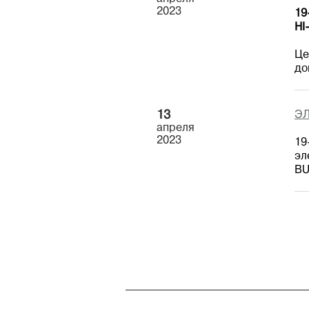
2023
19
HI
Це
до
13
ЭЛ
апреля
2023
19
эл
BU