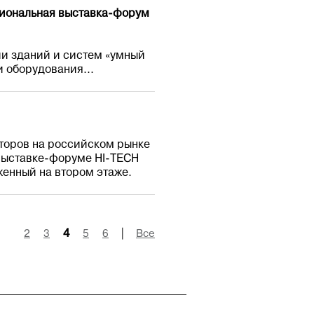
ссиональная выставка-форум
ии зданий и систем «умный
 оборудования...
торов на российском рынке
 выставке-форуме HI-TECH
женный на втором этаже.
2
3
4
5
6
|
Все