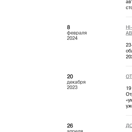
ав
ст
8
HI
февраля
А
2024
23
об
20
20
ОТ
декабря
2023
19
От
«у
уж
26
ДО
апреля